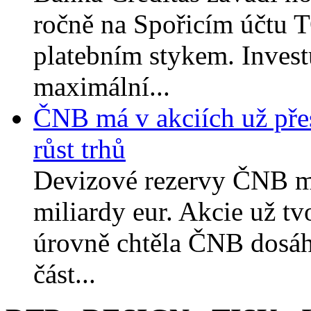
ročně na Spořicím účtu T
platebním stykem. Invest
maximální...
ČNB má v akciích už přes
růst trhů
Devizové rezervy ČNB me
miliardy eur. Akcie už tvo
úrovně chtěla ČNB dosáh
část...