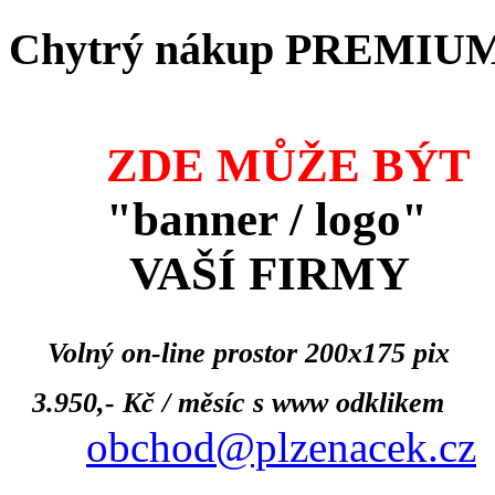
Chytrý nákup PREMIU
ZDE MŮŽE BÝT
"banner / logo"
VAŠÍ FIRMY
Volný on-line prostor 200x175 pix
3.950,- Kč / měsíc s www odklikem
obchod@plzenacek.cz