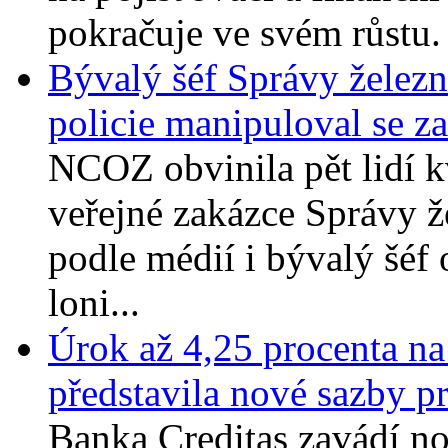
pokračuje ve svém růstu. 
Bývalý šéf Správy železn
policie manipuloval se z
NCOZ obvinila pět lidí k
veřejné zakázce Správy ž
podle médií i bývalý šéf 
loni...
Úrok až 4,25 procenta na
představila nové sazby pr
Banka Creditas zavádí no