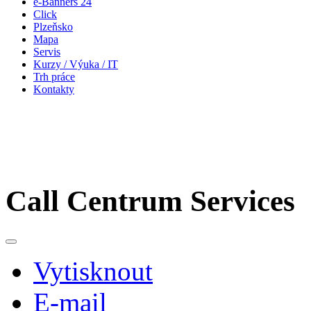
e-Banners 24
Click
Plzeňsko
Mapa
Servis
Kurzy / Výuka / IT
Trh práce
Kontakty
Call Centrum Services
Vytisknout
E-mail