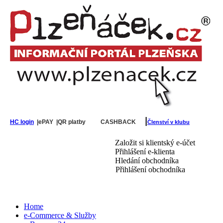
|
HC login
|ePAY
|QR platby
CASHBACK
Členství v klubu
Založit si klientský e-účet
Přihlášení e-klienta
Hledání obchodníka
Přihlášení obchodníka
Home
e-Commerce & Služby