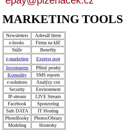
epay@plzenacek.cz
MARKETING TOOLS
Newsletters
Adresář firem
e-books
Firma na klíč
Stáže
Benefity
e-marketing
Express post
Investments
Přímý prodej
Komodity
SMS reports
e-solutions
Analýzy cen
Security
Environment
IP-stream
LIVE Stream
Facebook
Sponzoring
Safe DATA
IT Hosting
PhotoBooky
Photos/Obrazy
Modeling
Hostesky