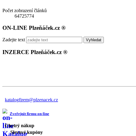
Počet zobrazení článků
64725774
ON-LINE Plzeňáček.cz ®
Zadejte text
Vyhledat
INZERCE Plzeňáček.cz ®
katalogfirem@plzenacek.cz
Zveřejnit firmu on-line
Chytrý nákup
Slevové kupóny