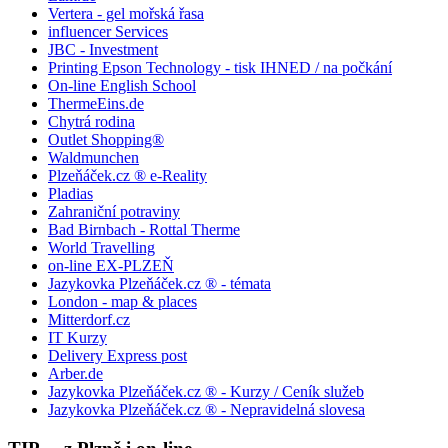
Vertera - gel mořská řasa
influencer Services
JBC - Investment
Printing Epson Technology - tisk IHNED / na počkání
On-line English School
ThermeEins.de
Chytrá rodina
Outlet Shopping®
Waldmunchen
Plzeňáček.cz ® e-Reality
Pladias
Zahraniční potraviny
Bad Birnbach - Rottal Therme
World Travelling
on-line EX-PLZEŇ
Jazykovka Plzeňáček.cz ® - témata
London - map & places
Mitterdorf.cz
IT Kurzy
Delivery Express post
Arber.de
Jazykovka Plzeňáček.cz ® - Kurzy / Ceník služeb
Jazykovka Plzeňáček.cz ® - Nepravidelná slovesa