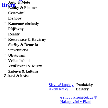
Auto & Moto
Banky & Finance
Cestování
E-shopy
Kamenné obchody
Půjčovny
Reality
Restaurace & Kavárny
Služby & Řemesla
Stavebnictví
Ubytování
Velkoobchod
Vzdělávání & Kurzy
Zábava & kultura
Zdraví & krása
Slevové kupóny
Poukázky
Akční letáky
Bartery
e-shopy Plzeňáček.cz ®
Nakupování v Plzni