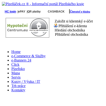
|
HC login
|ePAY
|QR platby
CASHBACK
Členství v klubu
Založit si klientský e-účet
Přihlášení e-klienta
Hledání obchodníka
Přihlášení obchodníka
Home
e-Commerce & Služby
e-Banners 24
Click
Plzeňsko
Mapa
Servis
Kurzy / Výuka / IT
Trh práce
Kontakty