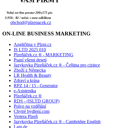
VAŠÍ FIRMY
Volný on-line prostor 200x175 pix
3.950,- Kč / měsíc s www odklikem
obchod@plzenacek.cz
ON-LINE BUSINESS MARKETING
Angličtina v Plzni.cz
IS LTD 2025 010
Plzeňáček.cz ® - MARKETING
Psaní všemi deseti
Jazykovka Plzeňáček.cz ® - Čeština pro cizince
Zboží z Německa
LR Health & Beauty
Zdraví a krása
RPZ 14 / 15 - Generator
e-Asistentka
Plzeňáček.cz ®
RDS - (ISLTD GROUP)
Právo na vzdělání
Chytré bydlení.com
Vertera Plzeň
Jazykovka Plzeňáček.cz ® - Cambridge English
Lam.de