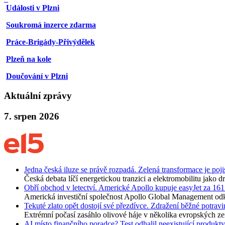
Události v Plzni
Soukromá inzerce zdarma
Práce-Brigády-Přivýdělek
Plzeň na kole
Doučování v Plzni
Aktuální zprávy
7. srpen 2026
Jedna česká iluze se právě rozpadá. Zelená transformace je poji
Česká debata líčí energetickou tranzici a elektromobilitu jako 
Obří obchod v letectví. Americké Apollo kupuje easyJet za 161
Americká investiční společnost Apollo Global Management odkou
Tekuté zlato opět dostojí své přezdívce. Zdražení běžné potravin
Extrémní počasí zasáhlo olivové háje v několika evropských ze
AI místo finančního poradce? Test odhalil neexistující produkty i