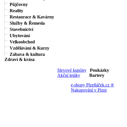
Půjčovny
Reality
Restaurace & Kavárny
Služby & Řemesla
Stavebnictví
Ubytování
Velkoobchod
Vzdělávání & Kurzy
Zábava & kultura
Zdraví & krása
Slevové kupóny
Poukázky
Akční letáky
Bartery
e-shopy Plzeňáček.cz ®
Nakupování v Plzni