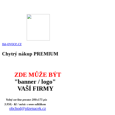
na-ovoce.cz
Chytrý nákup PREMIUM
ZDE MŮŽE BÝT
"banner / logo"
VAŠÍ FIRMY
Volný on-line prostor 200x175 pix
3.950,- Kč / měsíc s www odklikem
obchod@plzenacek.cz