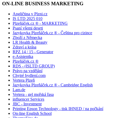
ON-LINE BUSINESS MARKETING
Angličtina v Plzni.cz
IS LTD 2025 010
Plzeňáček.cz ® - MARKETING
Psaní všemi deseti
Jazykovka Plzeňáček.cz ® - Čeština pro cizince
Zboží z Německa
LR Health & Beauty
Zdraví a krása
RPZ 14 / 15 - Generator
e-Asistentka
Plzeňáček.cz ®
RDS - (ISLTD GROUP)
Právo na vzdělání
Chytré bydlení.com
Vertera Plzeň
Jazykovka Plzeňáček.cz ® - Cambridge English
Lam.de
Vertera - gel mořská řasa
influencer Services
JBC - Investment
Printing Epson Technology - tisk IHNED / na počkání
On-line English School