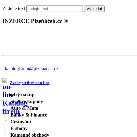
Zadejte text
Vyhledat
INZERCE Plzeňáček.cz ®
katalogfirem@plzenacek.cz
Zveřejnit firmu on-line
Chytrý nákup
Slevové kupóny
Auto & Moto
Banky & Finance
Cestování
E-shopy
Kamenné obchody