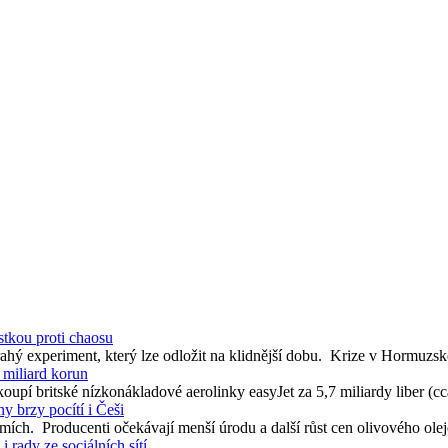
stkou proti chaosu
drahý experiment, který lze odložit na klidnější dobu. Krize v Hormuzsk
 miliard korun
pí britské nízkonákladové aerolinky easyJet za 5,7 miliardy liber (cca
y brzy pocítí i Češi
mích. Producenti očekávají menší úrodu a další růst cen olivového ole
 rady ze sociálních sítí