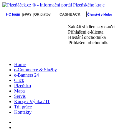
|
HC login
|ePAY
|QR platby
CASHBACK
Členství v klubu
Založit si klientský e-účet
Přihlášení e-klienta
Hledání obchodníka
Přihlášení obchodníka
Home
e-Commerce & Služby
e-Banners 24
Click
Plzeňsko
Mapa
Servis
Kurzy / Výuka / IT
Trh práce
Kontakty